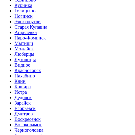
Кубинка
Голицыно
Ногинск
Электроугли
Старая Купавна
Апрелевка
Наро-Фоминск
Мытищи
Можайск
Люберцы
Луховицы
Видное
Красногорск
Нахабино
Клин
Кашира
Истра
Дедовск
Зарайск
Егорьевск
Дмитров
Воскресенск
Волоколамск
Черноголовка