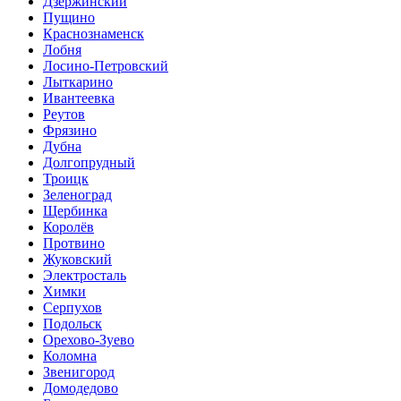
Дзержинский
Пущино
Краснознаменск
Лобня
Лосино-Петровский
Лыткарино
Ивантеевка
Реутов
Фрязино
Дубна
Долгопрудный
Троицк
Зеленоград
Щербинка
Королёв
Протвино
Жуковский
Электросталь
Химки
Серпухов
Подольск
Орехово-Зуево
Коломна
Звенигород
Домодедово